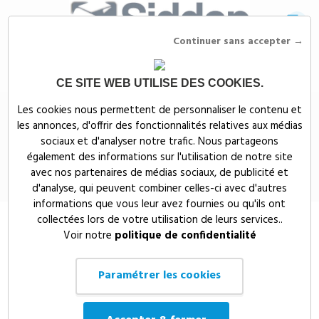
Continuer sans accepter →
CE SITE WEB UTILISE DES COOKIES.
Siddep
>
Objets publicitaires
>
Sacs, bagages & maroquineries
Les cookies nous permettent de personnaliser le contenu et
publicitaires
>
Sacs à dos publicitaires
>
Sac à dos réfléchissant
les annonces, d'offrir des fonctionnalités relatives aux médias
personnalisable
sociaux et d'analyser notre trafic. Nous partageons
Sac à dos réfléchissant
également des informations sur l'utilisation de notre site
avec nos partenaires de médias sociaux, de publicité et
personnalisable
d'analyse, qui peuvent combiner celles-ci avec d'autres
informations que vous leur avez fournies ou qu'ils ont
collectées lors de votre utilisation de leurs services..
Voir notre
politique de confidentialité
Paramétrer les cookies