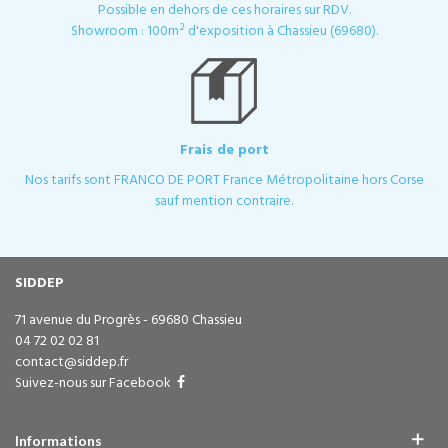
Possible en dehors de ces horaires sur RDV.
Showroom : 100m² d'exposition à Chassieu (69680).
Frais de port
Nos tarifs sont FRANCO DE PORT France Métropolitaine hors Corse
sauf mention contraire.
SIDDEP
71 avenue du Progrès - 69680 Chassieu
04 72 02 02 81
contact@siddep.fr
Suivez-nous sur Facebook
Informations