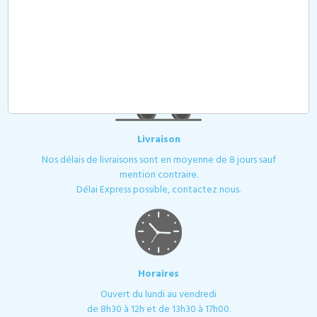
Toutes les demandes de devis ou de contact sont traitées
dans les plus brefs délais. Votre demande de devis est à passer
sur notre site, par mail ou par téléphone. Nos tarifs sont sans
surprise : marquage, frais techniques et frais de port inclus. Sauf
mention contraire.
Livraison
Nos délais de livraisons sont en moyenne de 8 jours sauf
mention contraire.
Délai Express possible, contactez nous.
Horaires
Ouvert du lundi au vendredi
de 8h30 à 12h et de 13h30 à 17h00.