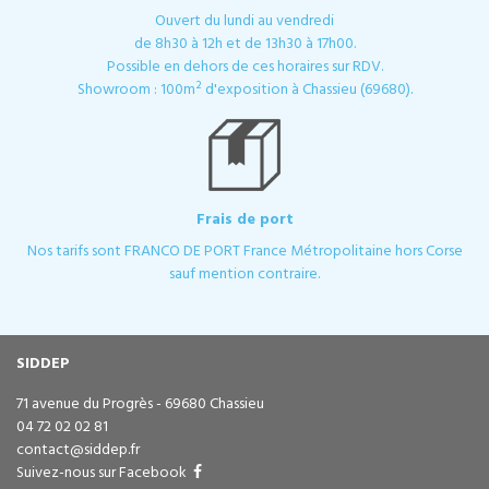
Ouvert du lundi au vendredi
de 8h30 à 12h et de 13h30 à 17h00.
Possible en dehors de ces horaires sur RDV.
Showroom : 100m² d'exposition à Chassieu (69680).
Frais de port
Nos tarifs sont FRANCO DE PORT France Métropolitaine hors Corse
sauf mention contraire.
SIDDEP
71 avenue du Progrès - 69680 Chassieu
04 72 02 02 81
contact@siddep.fr
Suivez-nous sur Facebook