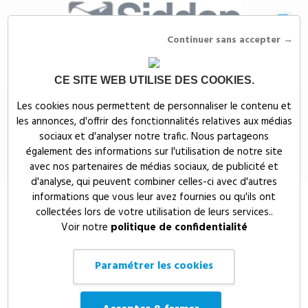
Continuer sans accepter →
CE SITE WEB UTILISE DES COOKIES.
Siddep
>
Objets publicitaires
>
Sacs, bagages & maroquineries
Les cookies nous permettent de personnaliser le contenu et
publicitaires
>
Sac isotherme finition liège personnalisable
les annonces, d'offrir des fonctionnalités relatives aux médias
Sac isotherme finition liège
sociaux et d'analyser notre trafic. Nous partageons
également des informations sur l'utilisation de notre site
personnalisable
avec nos partenaires de médias sociaux, de publicité et
d'analyse, qui peuvent combiner celles-ci avec d'autres
informations que vous leur avez fournies ou qu'ils ont
collectées lors de votre utilisation de leurs services..
Voir notre
politique de confidentialité
Paramétrer les cookies