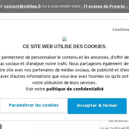
il:
contact@siddep.fr
ou à nous rendre visite :
71 avenue du Progrès -
Continu
CE SITE WEB UTILISE DES COOKIES.
itaires
Par événement
Textiles publicitaires
 permettent de personnaliser le contenu et les annonces, d'offrir de
ias sociaux et d'analyser notre trafic. Nous partageons également de
s
notre site avec nos partenaires de médias sociaux, de publicité et d'an
 avec d'autres informations que vous leur avez fournies ou qu'ils ont
votre utilisation de leurs services..
Siddep
>
Objets publicitaires
>
Sacs, bagages & maroquin
Voir notre
politique de confidentialité
Sac à dos en soft PU wa
personnalisable
Paramétrer les cookies
Accepter & fermer
Référence:
Le sac à dos en PU