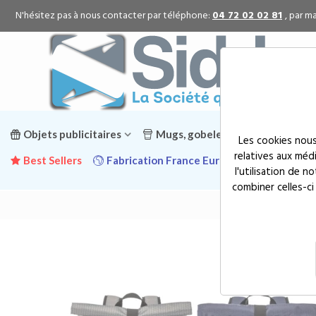
N'hésitez pas à nous contacter par téléphone:
04 72 02 02 81
, par ma
Objets publicitaires
Mugs, gobelets & gourdes public
Les cookies nous
relatives aux méd
Best Sellers
Fabrication France Europe
Promotion
l'utilisation de 
combiner celles-ci