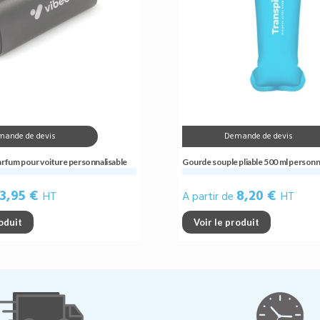
mande de devis
Demande de devis
arfum pour voiture personnalisable
Gourde souple pliable 500 ml personn
3,95 €
8,20 €
HT
A partir de
HT
roduit
Voir le produit