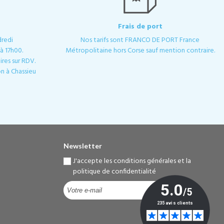
Frais de port
dredi
Nos tarifs sont FRANCO DE PORT France
à 17h00.
Métropolitaine hors Corse sauf mention contraire.
res sur RDV.
n à Chassieu
Newsletter
J'accepte les conditions générales et la
politique de confidentialité