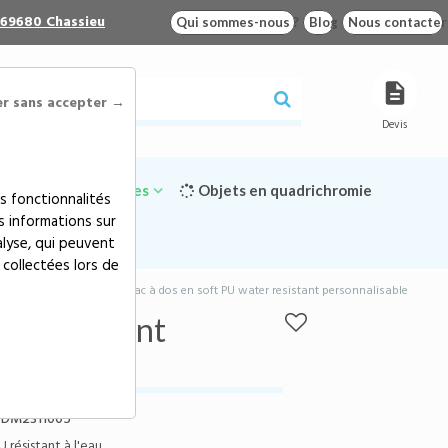
 69680 Chassieu
Qui sommes-nous ?
Blog
Nous contacter
er sans accepter →
Devis
Goodies écologiques
Objets en quadrichromie
s fonctionnalités
s informations sur
alyse, qui peuvent
 collectées lors de
eries publicitaires
>
Sac à dos en soft PU water resistant personnalisable
ter resistant
DM2311005
 résistant à l'eau