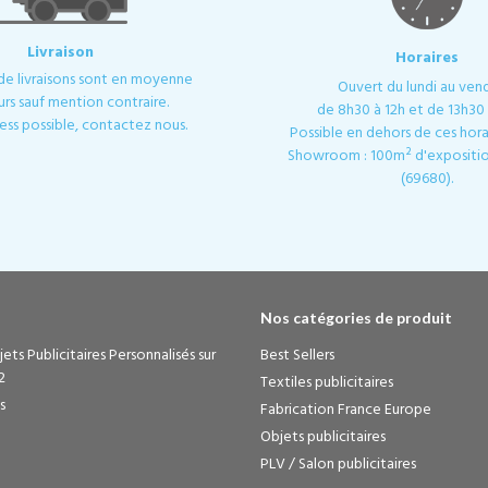
Livraison
Horaires
 de livraisons sont en moyenne
Ouvert du lundi au ven
urs sauf mention contraire.
de 8h30 à 12h et de 13h30 
ess possible, contactez nous.
Possible en dehors de ces horai
Showroom : 100m² d'expositio
(69680).
Nos catégories de produit
ets Publicitaires Personnalisés sur
Best Sellers
2
Textiles publicitaires
s
Fabrication France Europe
Objets publicitaires
PLV / Salon publicitaires