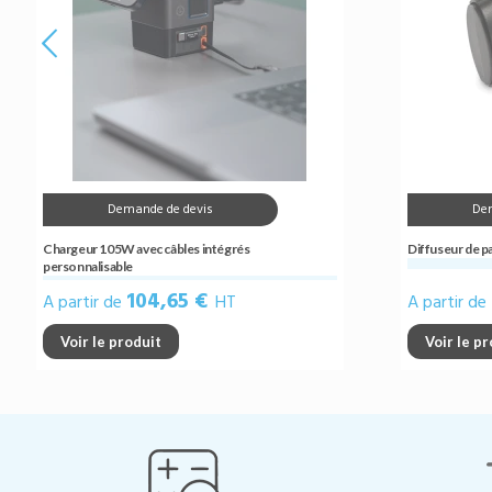
Demande de devis
De
Chargeur 105W avec câbles intégrés
Diffuseur de p
personnalisable
104,65 €
A partir de
HT
A partir de
Voir le produit
Voir le p