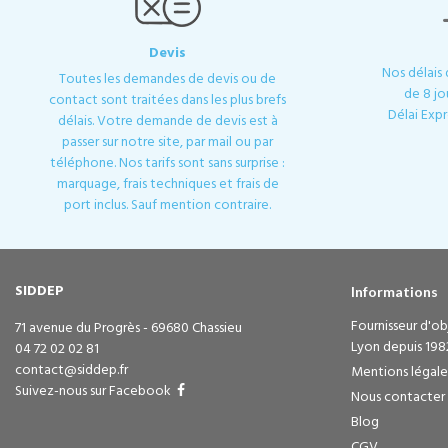
Devis
Nos délais
Toutes les demandes de devis ou de
de 8 jo
contact sont traitées dans les plus brefs
Délai Expr
délais. Votre demande de devis est à
passer sur notre site, par mail ou par
téléphone. Nos tarifs sont sans surprise :
marquage, frais techniques et frais de
port inclus. Sauf mention contraire.
SIDDEP
Informations
Fournisseur d'obj
71 avenue du Progrès - 69680 Chassieu
Lyon depuis 198
04 72 02 02 81
contact@siddep.fr
Mentions légale
Suivez-nous sur Facebook
Nous contacter
Blog
CGV