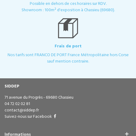
Possible en dehors de ces horaires sur RDV.
Showroom : 100m² d'exposition à Chassieu (69680).
Frais de port
Nos tarifs sont FRANCO DE PORT France Métropolitaine hors Corse
sauf mention contraire.
SIDDEP
71 avenue du Progrès - 69680 Chassieu
04 72 02 02 81
contact@siddep.fr
Suivez-nous sur Facebook
Informations