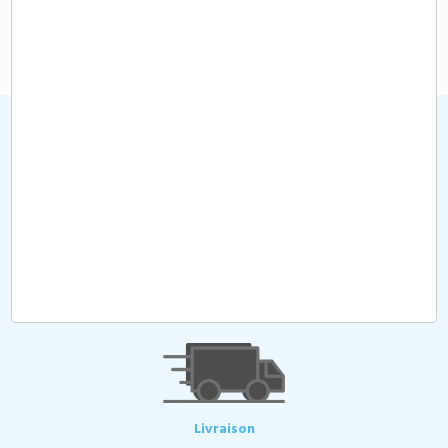
104,65 €
A partir de
HT
Devis
Toutes les demandes de devis ou de contact sont traitées
dans les plus brefs délais. Votre demande de devis est à passer
sur notre site, par mail ou par téléphone. Nos tarifs sont sans
surprise : marquage, frais techniques et frais de port inclus. Sauf
mention contraire.
Livraison