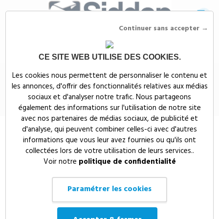
Continuer sans accepter →
CE SITE WEB UTILISE DES COOKIES.
Siddep
>
Objets publicitaires
>
Tours de cou & Badges publicitaires
>
Les cookies nous permettent de personnaliser le contenu et
Badge bouton en plastique bio
les annonces, d'offrir des fonctionnalités relatives aux médias
Badge bouton en plastique bio
sociaux et d'analyser notre trafic. Nous partageons
également des informations sur l'utilisation de notre site
avec nos partenaires de médias sociaux, de publicité et
d'analyse, qui peuvent combiner celles-ci avec d'autres
informations que vous leur avez fournies ou qu'ils ont
collectées lors de votre utilisation de leurs services..
Voir notre
politique de confidentialité
Paramétrer les cookies