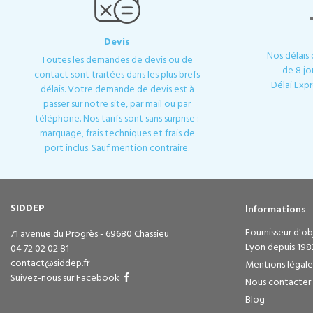
Devis
Nos délais
Toutes les demandes de devis ou de
de 8 jo
contact sont traitées dans les plus brefs
Délai Expr
délais. Votre demande de devis est à
passer sur notre site, par mail ou par
téléphone. Nos tarifs sont sans surprise :
marquage, frais techniques et frais de
port inclus. Sauf mention contraire.
SIDDEP
Informations
Fournisseur d'obj
71 avenue du Progrès - 69680 Chassieu
Lyon depuis 198
04 72 02 02 81
contact@siddep.fr
Mentions légale
Suivez-nous sur Facebook
Nous contacter
Blog