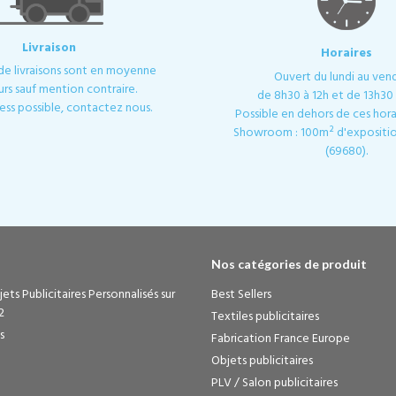
Livraison
Horaires
 de livraisons sont en moyenne
Ouvert du lundi au ven
urs sauf mention contraire.
de 8h30 à 12h et de 13h30 
ess possible, contactez nous.
Possible en dehors de ces horai
Showroom : 100m² d'expositio
(69680).
Nos catégories de produit
ets Publicitaires Personnalisés sur
Best Sellers
2
Textiles publicitaires
s
Fabrication France Europe
Objets publicitaires
PLV / Salon publicitaires