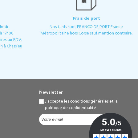
Frais de port
dredi
Nos tarifs sont FRANCO DE PORT France
à 17h00.
Métropolitaine hors Corse sauf mention contraire.
res sur RDV.
n à Chassieu
Newsletter
J'accepte les conditions générales et la
politique de confidentialité