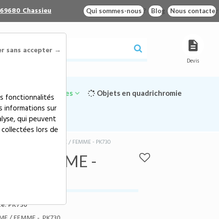
 69680 Chassieu
Qui sommes-nous ?
Blog
Nous contacter
er sans accepter →
Devis
Goodies écologiques
Objets en quadrichromie
s fonctionnalités
s informations sur
alyse, qui peuvent
 collectées lors de
>
GILET POLAIRE HOMME / FEMME - PK730
ME / FEMME -
e:
PK730
ME / FEMME - PK730