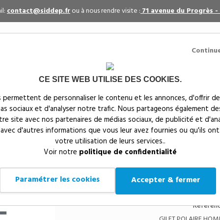
il:
contact@siddep.fr
ou à nous rendre visite :
71 avenue du Progrès -
Continu
CE SITE WEB UTILISE DES COOKIES.
itaires
Par événement
Textiles publicitaires
 permettent de personnaliser le contenu et les annonces, d'offrir de
ias sociaux et d'analyser notre trafic. Nous partageons également de
s
notre site avec nos partenaires de médias sociaux, de publicité et d'an
 avec d'autres informations que vous leur avez fournies ou qu'ils ont
votre utilisation de leurs services..
Siddep
>
Textiles publicitaires
>
Vestes personnalisées
Voir notre
politique de confidentialité
GILET POLAIRE HOM
PK730
Paramétrer les cookies
Accepter & fermer
Référenc
GILET POLAIRE HOM