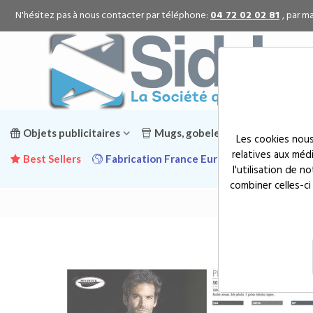
N'hésitez pas à nous contacter par téléphone:
04 72 02 02 81
, par ma
Objets publicitaires
Mugs, gobelets & gourdes public
Les cookies nous
relatives aux méd
Best Sellers
Fabrication France Europe
Promotion
l'utilisation de 
combiner celles-ci