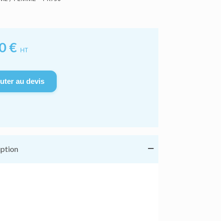
0 €
HT
uter au devis
iption