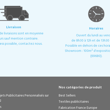
Livraison
Horaires
 de livraisons sont en moyenne
Ouvert du lundi au ven
urs sauf mention contraire.
de 8h30 à 12h et de 13h30 
ess possible, contactez nous.
Possible en dehors de ces horai
Showroom : 100m² d'expositio
(69680).
Nos catégories de produit
ets Publicitaires Personnalisés sur
Best Sellers
2
Textiles publicitaires
s
Fabrication France Europe