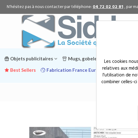
N'hésitez pas à nous contacter par téléphone:
04 72 02 02 81
, par ma
Objets publicitaires
Mugs, gobelets & gourdes public
Les cookies nous
relatives aux méd
Best Sellers
Fabrication France Europe
Promotion
l'utilisation de 
combiner celles-ci