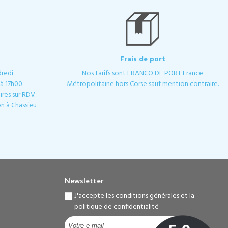
Frais de port
dredi
Nos tarifs sont FRANCO DE PORT France
à 17h00.
Métropolitaine hors Corse sauf mention contraire.
res sur RDV.
n à Chassieu
Newsletter
J'accepte les conditions générales et la
politique de confidentialité