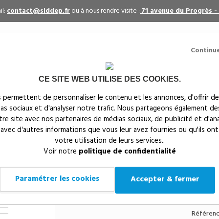
il:
contact@siddep.fr
ou à nous rendre visite :
71 avenue du Progrès -
Continu
CE SITE WEB UTILISE DES COOKIES.
itaires
Par événement
Textiles publicitaires
 permettent de personnaliser le contenu et les annonces, d'offrir de
ias sociaux et d'analyser notre trafic. Nous partageons également de
s
notre site avec nos partenaires de médias sociaux, de publicité et d'an
 avec d'autres informations que vous leur avez fournies ou qu'ils ont
votre utilisation de leurs services..
Siddep
>
Textiles publicitaires
>
Vestes personnalisées
Voir notre
politique de confidentialité
HOMME / FEMME - PK705
VESTE MICRO POLAI
Paramétrer les cookies
Accepter & fermer
FEMME - PK705
Référenc