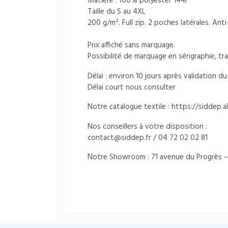
Matière : 100% polyester 144F
Taille du S au 4XL
200 g/m². Full zip. 2 poches latérales. Ant
Prix affiché sans marquage.
Possibilité de marquage en sérigraphie, tr
Délai : environ 10 jours après validation 
Délai court nous consulter
Notre catalogue textile :
https://siddep.all
Nos conseillers à votre disposition :
contact@siddep.fr
/ 04 72 02 02 81
Notre Showroom : 71 avenue du Progrès –