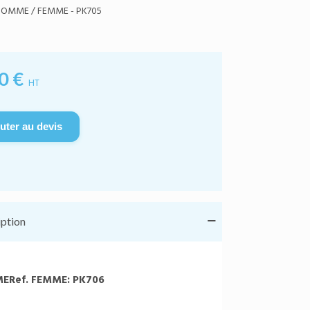
HOMME / FEMME - PK705
0 €
HT
uter au devis
iption
ME
Ref
. FEMME: PK706