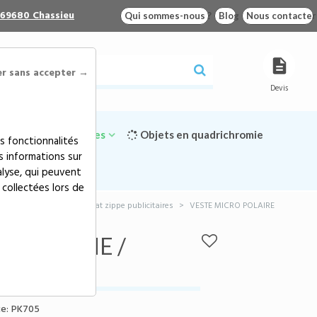
 69680 Chassieu
Qui sommes-nous ?
Blog
Nous contacter
er sans accepter →
Devis
Goodies écologiques
Objets en quadrichromie
s fonctionnalités
s informations sur
alyse, qui peuvent
 collectées lors de
>
Vestes polaires et sweat zippe publicitaires
>
VESTE MICRO POLAIRE
RE HOMME /
e:
PK705