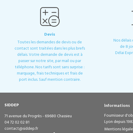
Devis
Nos délais
Toutes les demandes de devis ou de
de 8 jo
contact sont traitées dans les plus brefs
Délai Expr
délais. Votre demande de devis est à
passer sur notre site, par mail ou par
téléphone. Nos tarifs sont sans surprise :
marquage, frais techniques et frais de
port inclus. Sauf mention contraire.
SIDDEP
Informations
Fournisseur d'obj
71 avenue du Progrès - 69680 Chassieu
Lyon depuis 198
04 72 02 02 81
contact@siddep.fr
Mentions légale