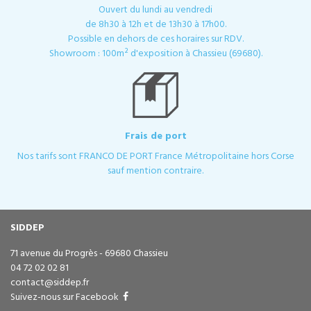
Ouvert du lundi au vendredi
de 8h30 à 12h et de 13h30 à 17h00.
Possible en dehors de ces horaires sur RDV.
Showroom : 100m² d'exposition à Chassieu (69680).
Frais de port
Nos tarifs sont FRANCO DE PORT France Métropolitaine hors Corse
sauf mention contraire.
SIDDEP
71 avenue du Progrès - 69680 Chassieu
04 72 02 02 81
contact@siddep.fr
Suivez-nous sur Facebook