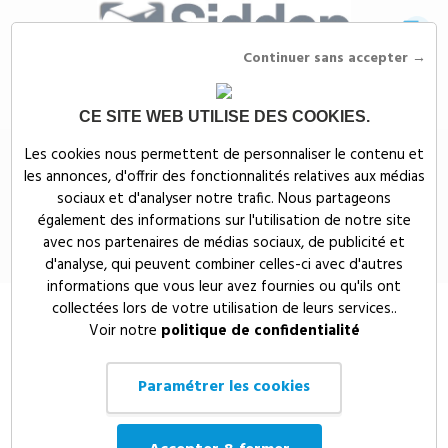
Continuer sans accepter →
CE SITE WEB UTILISE DES COOKIES.
Siddep
>
Textiles publicitaires
>
Vestes personnalisées
>
Vestes polaires
Les cookies nous permettent de personnaliser le contenu et
et sweat zippe publicitaires
>
VESTE POLAIRE IMPERMEABLE 3 COUCHES -
les annonces, d'offrir des fonctionnalités relatives aux médias
PK710
sociaux et d'analyser notre trafic. Nous partageons
VESTE POLAIRE IMPERMEABLE 3
également des informations sur l'utilisation de notre site
avec nos partenaires de médias sociaux, de publicité et
COUCHES - PK710
d'analyse, qui peuvent combiner celles-ci avec d'autres
informations que vous leur avez fournies ou qu'ils ont
collectées lors de votre utilisation de leurs services..
Voir notre
politique de confidentialité
Paramétrer les cookies