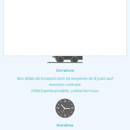
Devis
Toutes les demandes de devis ou de contact sont traitées
dans les plus brefs délais. Votre demande de devis est à passer
sur notre site, par mail ou par téléphone. Nos tarifs sont sans
surprise : marquage, frais techniques et frais de port inclus. Sauf
mention contraire.
Livraison
Nos délais de livraisons sont en moyenne de 8 jours sauf
mention contraire.
Délai Express possible, contactez nous.
Horaires