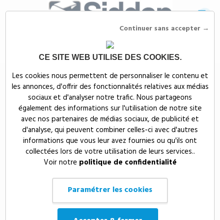
Continuer sans accepter →
CE SITE WEB UTILISE DES COOKIES.
Siddep
>
Objets publicitaires
>
Événementiel publicitaire
>
Porte-clés
Les cookies nous permettent de personnaliser le contenu et
publicitaires
>
Divers porte-clés publicitaires
les annonces, d'offrir des fonctionnalités relatives aux médias
Divers porte-clés
sociaux et d'analyser notre trafic. Nous partageons
également des informations sur l'utilisation de notre site
publicitaires page 2 sur 2
avec nos partenaires de médias sociaux, de publicité et
d'analyse, qui peuvent combiner celles-ci avec d'autres
informations que vous leur avez fournies ou qu'ils ont
Précédent
Prix, croissant
4
2/2
collectées lors de votre utilisation de leurs services..
Voir notre
politique de confidentialité
Paramétrer les cookies