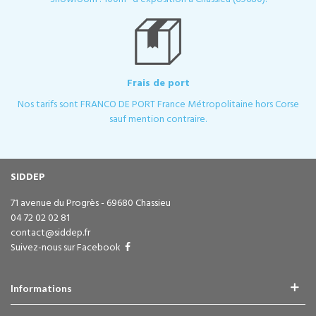
Frais de port
Nos tarifs sont FRANCO DE PORT France Métropolitaine hors Corse
sauf mention contraire.
SIDDEP
71 avenue du Progrès - 69680 Chassieu
04 72 02 02 81
contact@siddep.fr
Suivez-nous sur Facebook
Informations