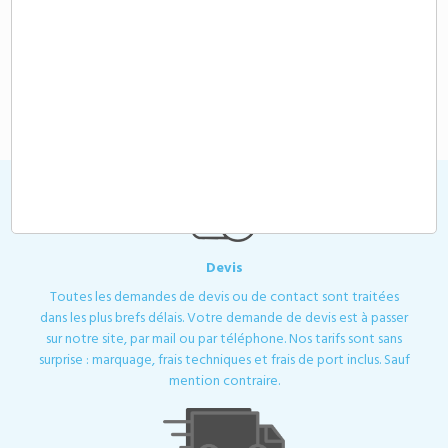
Demande de devis
Chargeur 105W avec câbles intégrés
personnalisable
104,65 €
A partir de
HT
Devis
Toutes les demandes de devis ou de contact sont traitées
dans les plus brefs délais. Votre demande de devis est à passer
sur notre site, par mail ou par téléphone. Nos tarifs sont sans
surprise : marquage, frais techniques et frais de port inclus. Sauf
mention contraire.