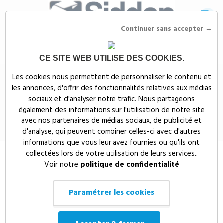
Continuer sans accepter →
CE SITE WEB UTILISE DES COOKIES.
Siddep
>
Objets publicitaires
>
High-Tech & multimedia publicitaires
>
Les cookies nous permettent de personnaliser le contenu et
Accessoires téléphonie publicitaires
>
CABLE DE CHARGE ET TRANSFERT 6 EN
les annonces, d'offrir des fonctionnalités relatives aux médias
1 - EL2091
sociaux et d'analyser notre trafic. Nous partageons
CABLE DE CHARGE ET
également des informations sur l'utilisation de notre site
avec nos partenaires de médias sociaux, de publicité et
TRANSFERT 6 EN 1 - EL2091
d'analyse, qui peuvent combiner celles-ci avec d'autres
informations que vous leur avez fournies ou qu'ils ont
collectées lors de votre utilisation de leurs services..
Voir notre
politique de confidentialité
Paramétrer les cookies