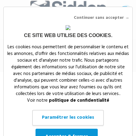
Continuer sans accepter →
CE SITE WEB UTILISE DES COOKIES.
Siddep
>
Objets publicitaires
>
Maison, bien-être & nature publicitaires
>
Les cookies nous permettent de personnaliser le contenu et
Cuisine
>
LUNCHBOX PRAGA - MO9923
les annonces, d'offrir des fonctionnalités relatives aux médias
LUNCHBOX PRAGA - MO9923
sociaux et d'analyser notre trafic. Nous partageons
également des informations sur l'utilisation de notre site
avec nos partenaires de médias sociaux, de publicité et
d'analyse, qui peuvent combiner celles-ci avec d'autres
informations que vous leur avez fournies ou qu'ils ont
collectées lors de votre utilisation de leurs services..
Voir notre
politique de confidentialité
Paramétrer les cookies