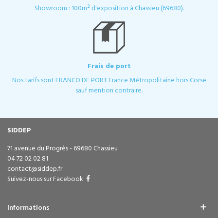
Showroom : 100m² d'exposition à Chassieu (69680).
Frais de port
Nos tarifs sont FRANCO DE PORT France Métropolitaine hors Corse
sauf mention contraire.
SIDDEP
71 avenue du Progrès - 69680 Chassieu
04 72 02 02 81
contact@siddep.fr
Suivez-nous sur Facebook
Informations