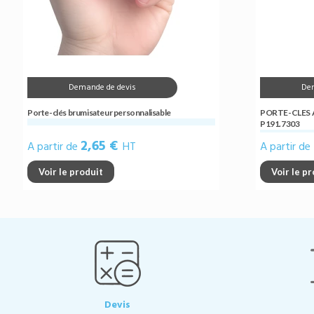
Demande de devis
De
Porte-clés brumisateur personnalisable
PORTE-CLES A
P191.7303
2,65 €
A partir de
HT
A partir de
Voir le produit
Voir le p
Devis