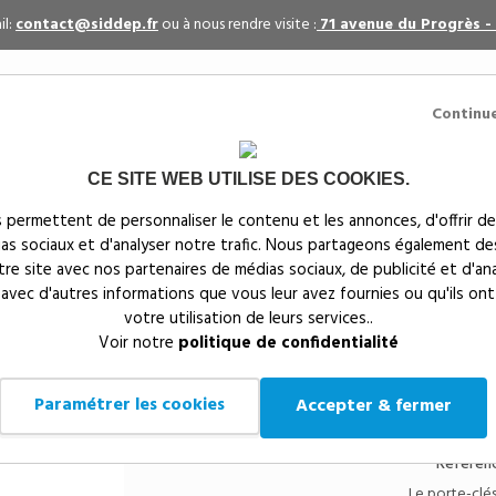
il:
contact@siddep.fr
ou à nous rendre visite :
71 avenue du Progrès -
Continu
CE SITE WEB UTILISE DES COOKIES.
itaires
Par événement
Textiles publicitaires
 permettent de personnaliser le contenu et les annonces, d'offrir de
ias sociaux et d'analyser notre trafic. Nous partageons également de
s
notre site avec nos partenaires de médias sociaux, de publicité et d'an
 avec d'autres informations que vous leur avez fournies ou qu'ils ont
votre utilisation de leurs services..
Siddep
>
Objets publicitaires
>
PORTE-CLÉS EN PU SUPPO
Voir notre
politique de confidentialité
PORTE-CLÉS EN PU 
TÉLÉPHONE - KC102
Paramétrer les cookies
Accepter & fermer
Référenc
Le porte-clés