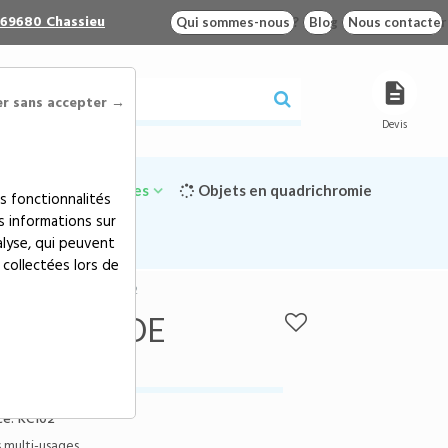
 69680 Chassieu
Qui sommes-nous ?
Blog
Nous contacter
er sans accepter →
Devis
Goodies écologiques
Objets en quadrichromie
s fonctionnalités
s informations sur
alyse, qui peuvent
 collectées lors de
RT DE TÉLÉPHONE - KC102
SUPPORT DE
e:
KC102
 multi-usages