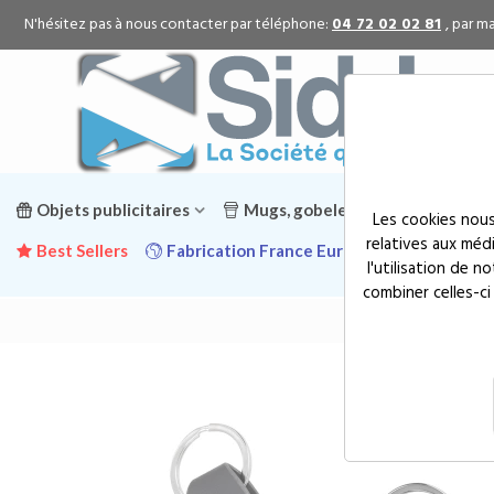
N'hésitez pas à nous contacter par téléphone:
04 72 02 02 81
, par ma
Objets publicitaires
Mugs, gobelets & gourdes public
Les cookies nous
relatives aux méd
Best Sellers
Fabrication France Europe
Promotion
l'utilisation de 
combiner celles-ci