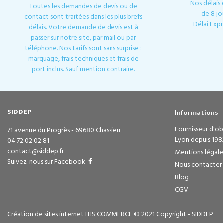
Nos délais
Toutes les demandes de devis ou de
de 8 jo
contact sont traitées dans les plus brefs
Délai Expr
délais. Votre demande de devis est à
passer sur notre site, par mail ou par
téléphone. Nos tarifs sont sans surprise :
marquage, frais techniques et frais de
port inclus. Sauf mention contraire.
SIDDEP
Informations
Fournisseur d'obj
71 avenue du Progrès - 69680 Chassieu
Lyon depuis 198
04 72 02 02 81
contact@siddep.fr
Mentions légale
Suivez-nous sur Facebook
Nous contacter
Blog
CGV
Création de sites internet ITIS COMMERCE © 2021 Copyright - SIDDEP