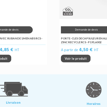
mande de devis
Demande de devis
VEC RUBAN DE 1M EN ABS RCS -
PORTE-CLES DECAPSULEUR EN AL
ZINC RECYCLE RCS - P191.6002
4,85 €
4,50 €
HT
A partir de
HT
roduit
Voir le produit
Livraison
Horaires