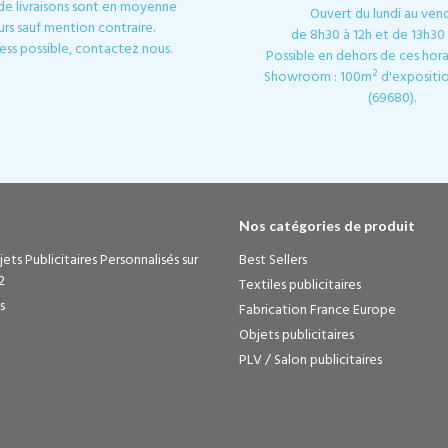
 de livraisons sont en moyenne
Ouvert du lundi au ven
urs sauf mention contraire.
de 8h30 à 12h et de 13h30 
ess possible, contactez nous.
Possible en dehors de ces horai
Showroom : 100m² d'expositio
(69680).
Nos catégories de produit
ets Publicitaires Personnalisés sur
Best Sellers
2
Textiles publicitaires
s
Fabrication France Europe
Objets publicitaires
PLV / Salon publicitaires