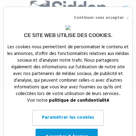
Continuer sans accepter →
CE SITE WEB UTILISE DES COOKIES.
Siddep
>
Objets publicitaires
>
CHARGEUR SANS FIL 100000 mAh AVEC
Les cookies nous permettent de personnaliser le contenu et
SUPPORT MAGNETIQUE CHARGE UP - MO6947
les annonces, d'offrir des fonctionnalités relatives aux médias
CHARGEUR SANS FIL 100000 mAh
sociaux et d'analyser notre trafic. Nous partageons
également des informations sur l'utilisation de notre site
AVEC SUPPORT MAGNETIQUE
avec nos partenaires de médias sociaux, de publicité et
CHARGE UP - MO6947
d'analyse, qui peuvent combiner celles-ci avec d'autres
informations que vous leur avez fournies ou qu'ils ont
collectées lors de votre utilisation de leurs services..
Voir notre
politique de confidentialité
Paramétrer les cookies