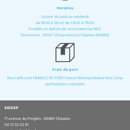
Horaires
Ouvert du lundi au vendredi
de 8h30 à 12h et de 13h30 à 17h00.
Possible en dehors de ces horaires sur RDV.
Showroom : 100m² d'exposition à Chassieu (69680).
Frais de port
Nos tarifs sont FRANCO DE PORT France Métropolitaine hors Corse
sauf mention contraire.
SIDDEP
71 avenue du Progrès - 69680 Chassieu
04 72 02 02 81