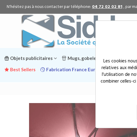
N'hésitez pas à nous contacter par téléphone:
04 72 02 02 81
, par ma
Objets publicitaires
Mugs, gobelets & gourdes public
Les cookies nous
relatives aux méd
Best Sellers
Fabrication France Europe
Promotion
l'utilisation de 
combiner celles-ci