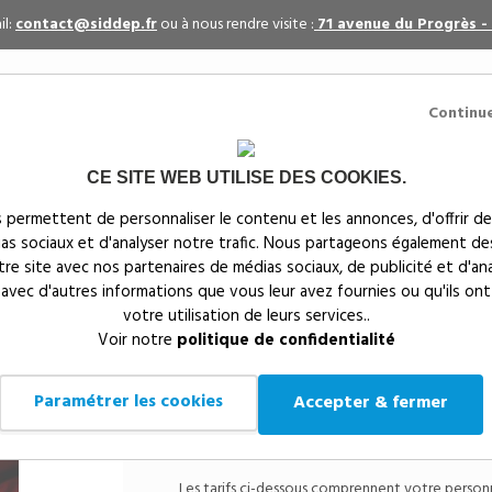
il:
contact@siddep.fr
ou à nous rendre visite :
71 avenue du Progrès -
Continu
CE SITE WEB UTILISE DES COOKIES.
itaires
Par événement
Textiles publicitaires
 permettent de personnaliser le contenu et les annonces, d'offrir de
ias sociaux et d'analyser notre trafic. Nous partageons également de
s
notre site avec nos partenaires de médias sociaux, de publicité et d'an
 avec d'autres informations que vous leur avez fournies ou qu'ils ont
votre utilisation de leurs services..
Siddep
>
Objets publicitaires
>
PARAPLUIE AVEC ECLAIRA
Voir notre
politique de confidentialité
PARAPLUIE AVEC ECL
Paramétrer les cookies
Accepter & fermer
Référen
Le parapluie qu
Les tarifs ci-dessous comprennent votre personnal