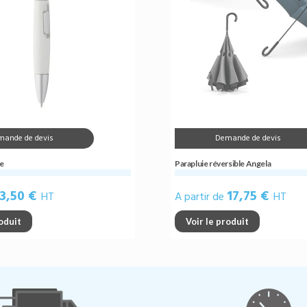
mande de devis
Demande de devis
pe
Parapluie réversible Angela
3,50 €
17,75 €
HT
A partir de
HT
roduit
Voir le produit