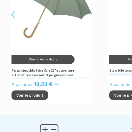
Demande de devis
De
Parapluie publicitaire Kyle 23" à ouverture
Stylo bille lam
automatique avec mât et poignée en bois
10,50 €
A partir de
HT
A partir de
Voir le produit
Voir le p