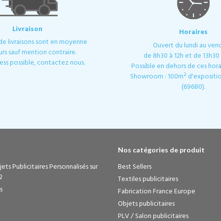
Livraison
Horaires
 de livraisons sont en moyenne
Ouvert du lundi au ven
urs sauf mention contraire.
de 8h30 à 12h et de 13h30 
ess possible, contactez nous.
Possible en dehors de ces horai
Showroom : 100m² d'expositio
(69680).
Nos catégories de produit
ets Publicitaires Personnalisés sur
Best Sellers
2
Textiles publicitaires
s
Fabrication France Europe
Objets publicitaires
PLV / Salon publicitaires