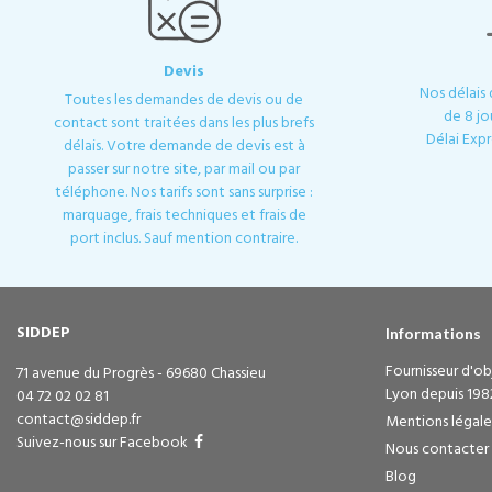
Devis
Nos délais
Toutes les demandes de devis ou de
de 8 jo
contact sont traitées dans les plus brefs
Délai Expr
délais. Votre demande de devis est à
passer sur notre site, par mail ou par
téléphone. Nos tarifs sont sans surprise :
marquage, frais techniques et frais de
port inclus. Sauf mention contraire.
SIDDEP
Informations
Fournisseur d'obj
71 avenue du Progrès - 69680 Chassieu
Lyon depuis 198
04 72 02 02 81
contact@siddep.fr
Mentions légale
Suivez-nous sur Facebook
Nous contacter
Blog