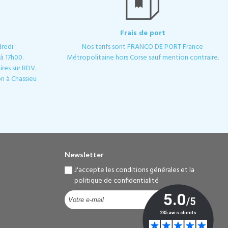
Frais de port
dredi
Nos tarifs sont FRANCO DE PORT France
à 17h00.
Métropolitaine hors Corse sauf mention contraire.
res sur RDV.
n à Chassieu
Newsletter
J'accepte les conditions générales et la
politique de confidentialité