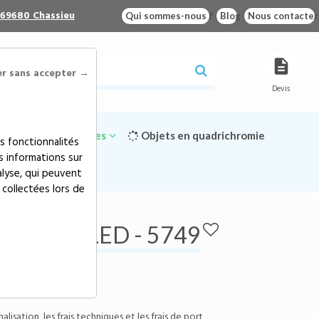
 69680 Chassieu
Qui sommes-nous ?
Blog
Nous contacter
er sans accepter →
Devis
Goodies écologiques
Objets en quadrichromie
s fonctionnalités
s informations sur
alyse, qui peuvent
 collectées lors de
GE LED - 5749
AIRAGE LED - 5749
ce:
5749
i vous éclaire !
isation, les frais techniques et les frais de port