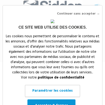
Continuer sans accepter →
CE SITE WEB UTILISE DES COOKIES.
Siddep
>
Mugs, gobelets & gourdes publicitaires
>
Tasses & mugs
Les cookies nous permettent de personnaliser le contenu et
publicitaires
>
MUG EN SILICONE PLIABLE 350ml - P432.602
les annonces, d'offrir des fonctionnalités relatives aux médias
MUG EN SILICONE PLIABLE 350ml
sociaux et d'analyser notre trafic. Nous partageons
également des informations sur l'utilisation de notre site
- P432.602
avec nos partenaires de médias sociaux, de publicité et
d'analyse, qui peuvent combiner celles-ci avec d'autres
informations que vous leur avez fournies ou qu'ils ont
collectées lors de votre utilisation de leurs services..
Voir notre
politique de confidentialité
Paramétrer les cookies