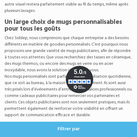
autre visuel restera parfaitement visible au fil du temps, même après
plusieurs lavages.
Un large choix de mugs personnalisables
pour tous les goûts
Chez Siddep, nous comprenons que chaque entreprise a des besoins
différents en matière de goodies personnalisés. C’est pourquoi nous
proposons une grande variété de mugs publicitaires, afin de répondre
à toutes vos attentes. Que vous recherchiez des tasses en céramique,
des mugs thermos, ou encore des mugs en verre ou en acier
inoxydable, nous avons la solution idéale pour vous.
Nos mugs personnalisés sont parfaits pour une utilisation quotidienne,
que ce soit au bureau, à la maison ou en déplacement. Ils sont aussi
très prisés lors d’événements d’entreprise, de salons professionnels ou
comme cadeaux publicitaires pour remercier vos partenaires et
clients. Ces objets publicitaires sont non seulement pratiques, mais ils
permettent également de renforcer votre visibilité en offrant un
support de communication efficace et durable.
Personnalisation et marquage des mugs
Filtrer par
publicitaires