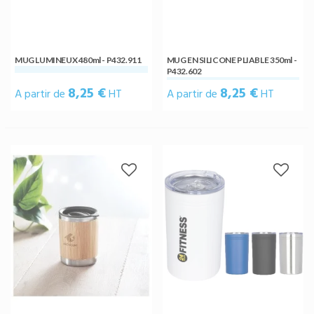
MUG LUMINEUX 480ml - P432.911
MUG EN SILICONE PLIABLE 350ml -
P432.602
8,25 €
8,25 €
A partir de
HT
A partir de
HT