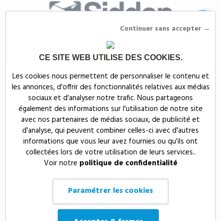
Continuer sans accepter →
CE SITE WEB UTILISE DES COOKIES.
Siddep
>
Mugs, gobelets & gourdes publicitaires
>
Tasses & mugs
Les cookies nous permettent de personnaliser le contenu et
publicitaires
les annonces, d'offrir des fonctionnalités relatives aux médias
Tasses & mugs
sociaux et d'analyser notre trafic. Nous partageons
également des informations sur l'utilisation de notre site
publicitaires
avec nos partenaires de médias sociaux, de publicité et
d'analyse, qui peuvent combiner celles-ci avec d'autres
informations que vous leur avez fournies ou qu'ils ont
Offrez à vos partenaires privilégiés des
mugs, gourdes, verres et
collectées lors de votre utilisation de leurs services..
gobelets publicitaires
aux couleurs de votre marque ou de votre
Voir notre
politique de confidentialité
entreprise. Siddep vous propose une gamme étendue d’objets
personnalisés haut de gamme:
mug publicitaire
en céramique, verre
droit, gourde, mug thermos, mug de voyage, carafe à eau…Avec
Paramétrer les cookies
Siddep, vous accédez à des
produits publicitaires personnalisés
au marquage particulièrement soigné. Vendus en grande quantité à un
prix avantageux, les
mugs
, verres et
gourdes