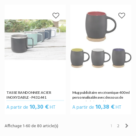
TASSE RANDONNEE ACIER
Mug publicitaire en céramique 400 ml
INOXYDABLE - P432.441
personnalisable avec dessous de
verre en bois (Hearth)
10,30 €
10,38 €
A partir de
HT
A partir de
HT
Sui
Affichage 1-60 de 80 article(s)
1
2