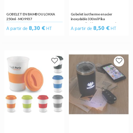
GOBELET EN BAMBOU LOKKA
Gobelet isotherme en acier
250ml - MO9937
inoxydable 330 ml Pika
personnalisable avec couvercle
8,30 €
8,50 €
A partir de
HT
A partir de
HT
coulissant