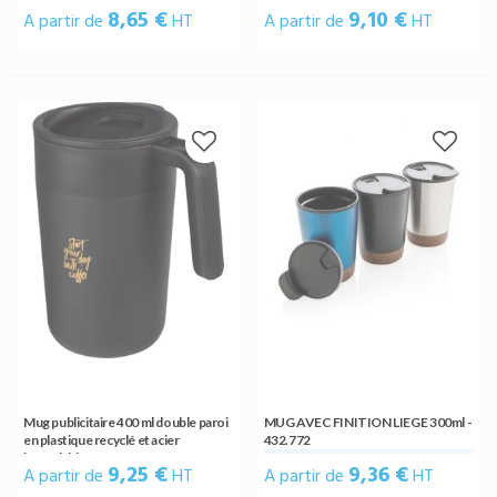
8,65 €
9,10 €
A partir de
HT
A partir de
HT
Mug publicitaire 400 ml double paroi
MUG AVEC FINITION LIEGE 300ml -
en plastique recyclé et acier
432.772
inoxydable
9,25 €
9,36 €
A partir de
HT
A partir de
HT