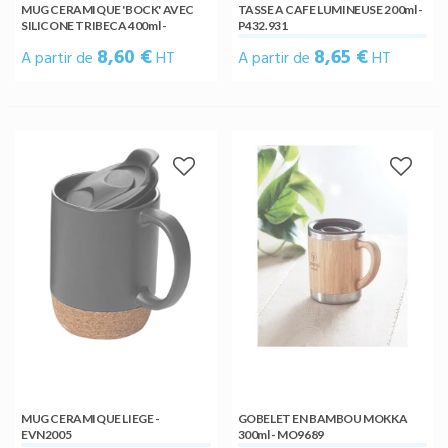
MUG CERAMIQUE 'BOCK' AVEC
TASSE A CAFE LUMINEUSE 200ml -
SILICONE TRIBECA 400ml -
P432.931
MO7683
8,60 €
8,65 €
A partir de
HT
A partir de
HT
MUG CERAMIQUE LIEGE -
GOBELET EN BAMBOU MOKKA
EVN2005
300ml - MO9689