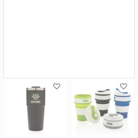
GOBELET EN BAMBOU
Mug à double paroi avec base en
RODEODRIVE 400ml - MO9444
liège 300 ml
8,05 €
8,15 €
A partir de
HT
A partir de
HT