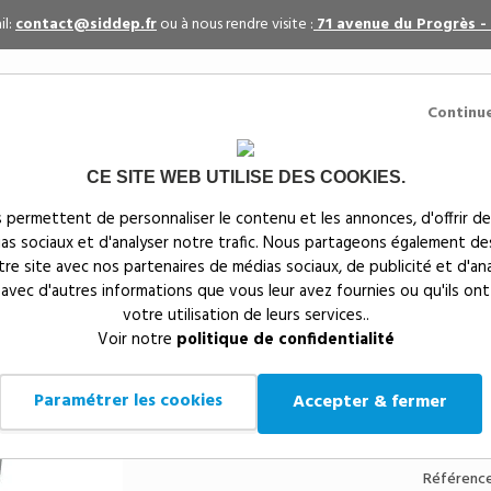
il:
contact@siddep.fr
ou à nous rendre visite :
71 avenue du Progrès -
Continu
CE SITE WEB UTILISE DES COOKIES.
itaires
Par événement
Textiles publicitaires
 permettent de personnaliser le contenu et les annonces, d'offrir de
ias sociaux et d'analyser notre trafic. Nous partageons également de
s
notre site avec nos partenaires de médias sociaux, de publicité et d'an
 avec d'autres informations que vous leur avez fournies ou qu'ils ont
votre utilisation de leurs services..
Siddep
>
Mugs, gobelets & gourdes publicitaires
>
Tasse
Voir notre
politique de confidentialité
400ml - MO7683
MUG CERAMIQUE 'BO
Paramétrer les cookies
Accepter & fermer
SILICONE TRIBECA 4
Référence