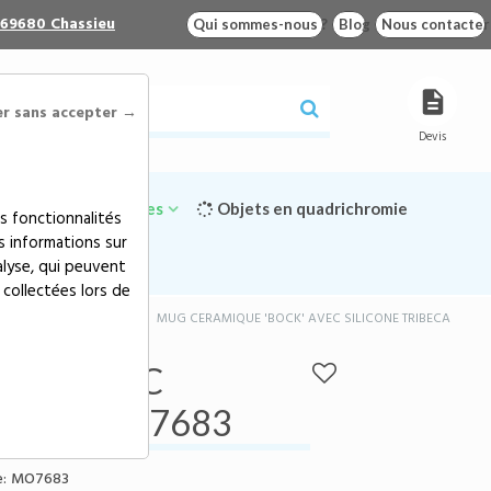
 69680 Chassieu
Qui sommes-nous ?
Blog
Nous contacter
er sans accepter →
Devis
Goodies écologiques
Objets en quadrichromie
s fonctionnalités
s informations sur
alyse, qui peuvent
 collectées lors de
s & mugs publicitaires
>
MUG CERAMIQUE 'BOCK' AVEC SILICONE TRIBECA
CK' AVEC
00ml - MO7683
:
MO7683