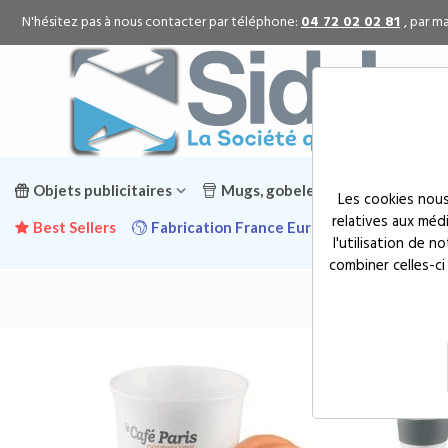
N'hésitez pas à nous contacter par téléphone:
04 72 02 02 81
, par ma
Objets publicitaires
Mugs, gobelets & gourdes public
Les cookies nous
relatives aux méd
Best Sellers
Fabrication France Europe
Promotion
l'utilisation de 
combiner celles-ci