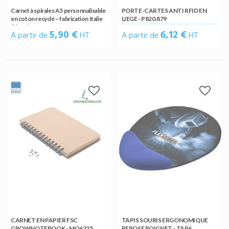
Carnet à spirales A5 personnalisable
PORTE-CARTES ANTI RFID EN
en coton recyclé – fabrication Italie
LIEGE - P820.879
(blanc)
5,90 €
6,12 €
A partir de
HT
A partir de
HT
CARNET EN PAPIER FSC
TAPIS SOURIS ERGONOMIQUE
GROWNOTEBOOK - MO6225
REPOSE POIGNET - TAP6