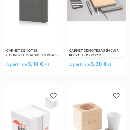
CARNET DE NOTES
CARNET DE NOTES A5 EN CUIR
COUVERTURE RIGIDE EN PU A5 -
RECYCLE - P772.219
P773.421
5,10 €
5,30 €
A partir de
HT
A partir de
HT