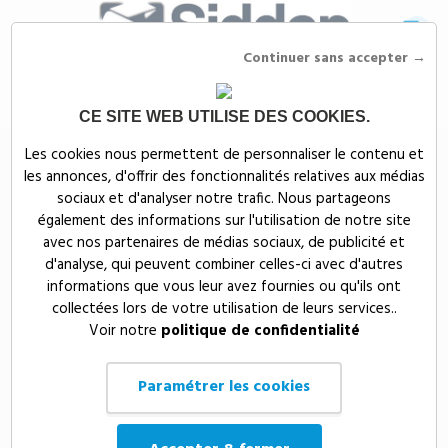
Continuer sans accepter →
CE SITE WEB UTILISE DES COOKIES.
Siddep
>
Objets publicitaires
>
Accessoires de bureau publicitaires
Les cookies nous permettent de personnaliser le contenu et
les annonces, d'offrir des fonctionnalités relatives aux médias
Accessoires de bureau
sociaux et d'analyser notre trafic. Nous partageons
publicitaires page 2 sur 4
également des informations sur l'utilisation de notre site
avec nos partenaires de médias sociaux, de publicité et
d'analyse, qui peuvent combiner celles-ci avec d'autres
Précédent
Suiv
Prix, croissant
60
2/4
informations que vous leur avez fournies ou qu'ils ont
collectées lors de votre utilisation de leurs services..
Voir notre
politique de confidentialité
Paramétrer les cookies