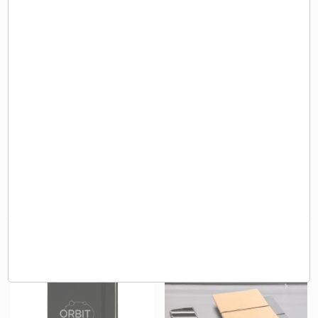
Porte bloc papier modulable
AGENDA PERSONNALISABLE
HARMONIE
4,75 €
5,03 €
A partir de
HT
A partir de
HT