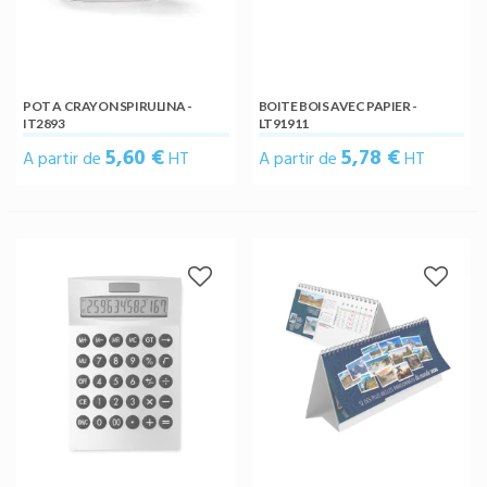
POT A CRAYON SPIRULINA -
BOITE BOIS AVEC PAPIER -
IT2893
LT91911
5,60 €
5,78 €
A partir de
HT
A partir de
HT