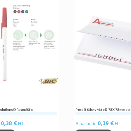
olutions® Round Stic
Post-it Sticky Mate® 75 X 75 mm per
0,38 €
0,39 €
e
HT
A partir de
HT