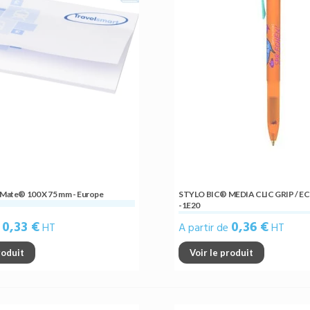
y Mate® 100 X 75 mm - Europe
STYLO BIC® MEDIA CLIC GRIP / 
-1E20
0,33 €
0,36 €
e
HT
A partir de
HT
roduit
Voir le produit