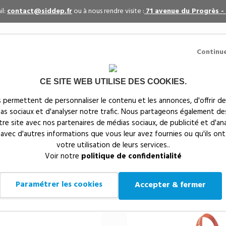
il:
contact@siddep.fr
ou à nous rendre visite :
71 avenue du Progrès -
Continu
CE SITE WEB UTILISE DES COOKIES.
itaires
Par événement
Textiles publicitaires
 permettent de personnaliser le contenu et les annonces, d'offrir de
ias sociaux et d'analyser notre trafic. Nous partageons également de
s
notre site avec nos partenaires de médias sociaux, de publicité et d'an
 avec d'autres informations que vous leur avez fournies ou qu'ils ont
votre utilisation de leurs services..
Voir notre
politique de confidentialité
es en matériaux recyclés
Paramétrer les cookies
Accepter & fermer