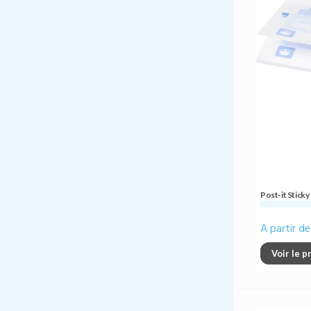
Post-it Stick
A partir d
Voir le p