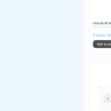
Stylo BIC® St
A partir d
Voir le p