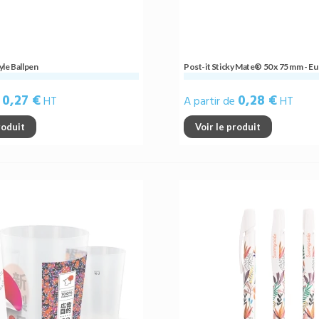
yle Ballpen
Post-it Sticky Mate® 50 x 75 mm - E
0,27 €
0,28 €
e
HT
A partir de
HT
roduit
Voir le produit