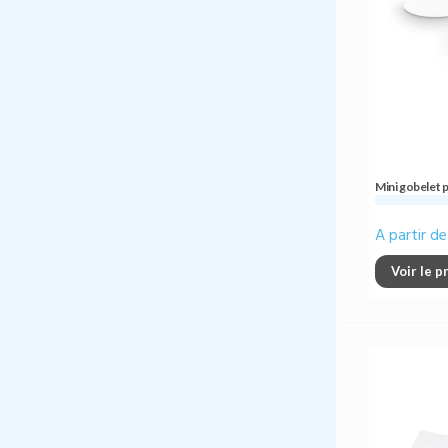
Mini gobelet pl
A partir d
Voir le p