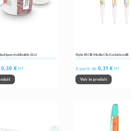
astique réutilisable 22 cl
Stylo BIC® Media Clic Ecolutions®
0,30 €
0,31 €
e
HT
A partir de
HT
roduit
Voir le produit