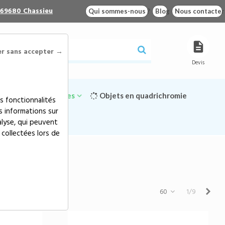
 69680 Chassieu
Qui sommes-nous ?
Blog
Nous contacter
er sans accepter →
Devis
Goodies écologiques
Objets en quadrichromie
s fonctionnalités
s informations sur
alyse, qui peuvent
 collectées lors de
Suiv
60
1/9