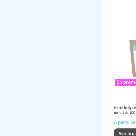
En promo
Porte badge e
par lot de 100
A partir d
Voir le p