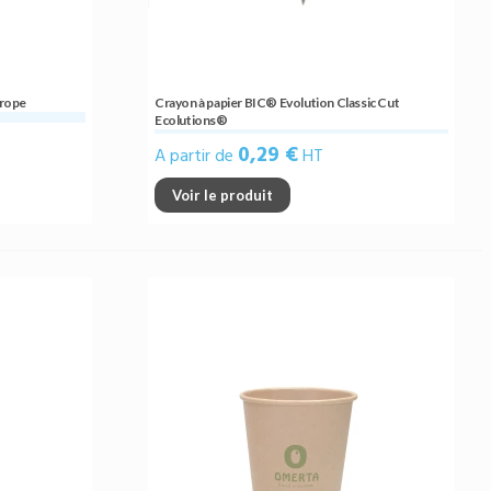
urope
Crayon à papier BIC® Evolution Classic Cut
Ecolutions®
0,29 €
A partir de
HT
Voir le produit