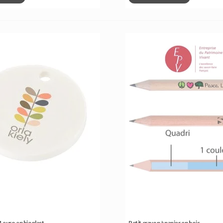
 euro en bioplast
Petit crayon à papier en bois