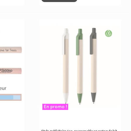
En promo !
Stylo publicitaire éco-responsable en carton de lait