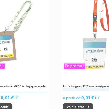
 !
En promo !
n carton kraft A6 écologique recyclé
Porte badge en PVC souple A6 par lo
0,01 €
0,01 €
e
HT
A partir de
HT
roduit
Voir le produit